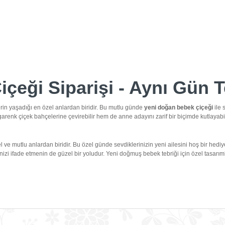
çeği Siparişi - Aynı Gün 
erin yaşadığı en özel anlardan biridir. Bu mutlu günde
yeni doğan bebek çiçeği
ile 
arenk çiçek bahçelerine çevirebilir hem de anne adayını zarif bir biçimde kutlayabi
 ve mutlu anlardan biridir. Bu özel günde sevdiklerinizin yeni ailesini hoş bir hediye
izi ifade etmenin de güzel bir yoludur. Yeni doğmuş bebek tebriği için özel tasarımla
 Siparişi
rı ve anlamları bakımından çeşitlilik gösterir. Farklı tasarımlar ile sunulan yeni do