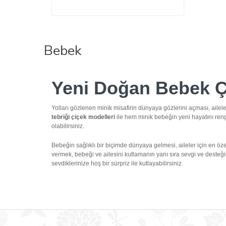
Bebek
Yeni Doğan Bebek Çi
Yolları gözlenen minik misafirin dünyaya gözlerini açması, ailel
tebriği çiçek modelleri
ile hem minik bebeğin yeni hayatını reng
olabilirsiniz.
Bebeğin sağlıklı bir biçimde dünyaya gelmesi, aileler için en özel
vermek, bebeği ve ailesini kutlamanın yanı sıra sevgi ve desteğin
sevdiklerinize hoş bir sürpriz ile kutlayabilirsiniz.
Yeni Doğan Bebek Çiçeği
Özel olarak sunulan yeni doğan bebek çiçeği seçenekleri, tasarımla
ve minik bebeğe güzel bir gelecek dileyebilirsiniz.