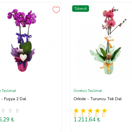
Tükendi
z Teslimat
Ücretsiz Teslimat
 - Fuşya 2 Dal
Orkide - Turuncu Tek Dal
6,29 ₺
1.211,64 ₺