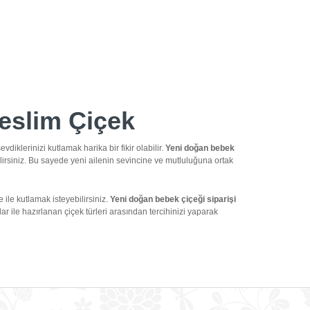
Teslim Çiçek
sevdiklerinizi kutlamak harika bir fikir olabilir.
Yeni doğan bebek
lirsiniz. Bu sayede yeni ailenin sevincine ve mutluluğuna ortak
 ile kutlamak isteyebilirsiniz.
Yeni doğan bebek çiçeği siparişi
r ile hazırlanan çiçek türleri arasından tercihinizi yaparak
ğan bebek tebriği çiçek modelleri ile sevdiklerinizi kutlayabilir