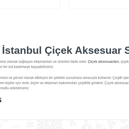
 İstanbul Çiçek Aksesuar S
mesine olanak sağlayan ekipmanları ve ürünleri ifade eder.
Çiçek aksesuarları
, çiçek
izi bir üst kademeye taşıyabilirsiniz.
esi ve görsel olarak etkileyici bir şekilde sunulması amacıyla kullanılır. Çeşitli işlev
n kişiler için renk, biçim ve ekipman bakımından çeşitlilik gösterir. Çiçek aksesuarı s
 mutlu edebilirsiniz.
i
e ihtiyaç duyulan ekipmanlar kapsar. Bu aksesuarlar, çiçeklerin sağlıklı bir biçimde g
lir.
Balkon veya bahçe gibi açık alanlarda çiçek yetiştirmek amacıyla tercih edilen plastik