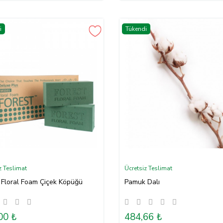
i
Tükendi
z Teslimat
Ücretsiz Teslimat
 Floral Foam Çiçek Köpüğü
Pamuk Dalı
00 ₺
484,66 ₺