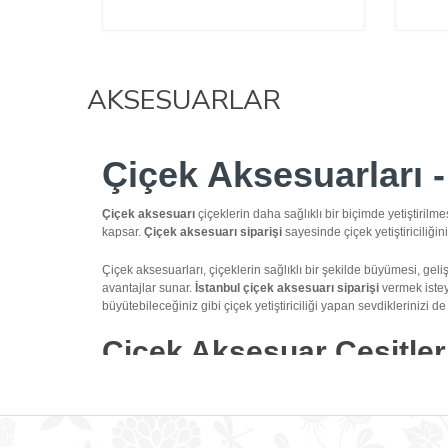
AKSESUARLAR
Çiçek Aksesuarları -
Çiçek aksesuarı
çiçeklerin daha sağlıklı bir biçimde yetiştiril
kapsar.
Çiçek aksesuarı
siparişi
sayesinde çiçek yetiştiriciliğin
Çiçek aksesuarları, çiçeklerin sağlıklı bir şekilde büyümesi, gelişm
avantajlar sunar.
İstanbul çiçek aksesuarı siparişi
vermek isteye
büyütebileceğiniz gibi çiçek yetiştiriciliği yapan sevdiklerinizi de
Çiçek Aksesuar Çeşitler
Çiçek ve bahçe aksesuarı
, genel olarak çiçek yetiştiriciliğind
yetiştiriciliği ile ilgilenen sevdikleriniz için anlamlı bir hediye olabi
Plastik saksılar
, aksesuarlar arasında önemli bir yere sahiptir. 