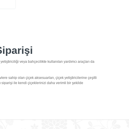
iparişi
 yetiştiriciliği veya bahçecilikte kullanılan yardımcı araçları da
lere sahip olan çiçek aksesuarları, çiçek yetiştiricilerine çeşitli
iparişi ile kendi çiçeklerinizi daha verimli bir şekilde
elişmesine katkı sağlar.
Çiçek aksesuar modelleri
, çiçek
 saksılar, renk çeşitliliği sayesinde çiçeklerinizin daha hoş