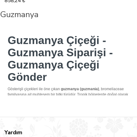
858,24 ₺
Guzmanya
Guzmanya Çiçeği -
Guzmanya Siparişi -
Guzmanya Çiçeği
Gönder
Gösterişli çiçekleri ile öne çıkan
guzmanya (guzmania)
, bromeliaceae
familyasına ait muhteşem bir bitki türüdür. Tropik bölgelerde doğal olarak
yetişen
guzmanya çiçeği
, ev ve ofis gibi kapalı mekânlarda da rahatlıkla
yetiştirilebilir. Göz alıcı renk paleti ile dikkat çekici bir özelliğe sahip olan
bu güzel çiçeği, dekorasyonunuzun şık bir biçimde tamamlamak için
harika bir seçenektir. Guzmania bakımı doğru yapıldığı takdirde 6 aya
yakın bir süre yaşayabilir.
Yardım
Guzmanya Gönder