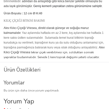
bilinmektedir.
adından da anlaşıldığı gibi kılıca benzer şekilde olmasıyla bu
ada layık görülmüştür.
Geniş kemerli yaprakları zebra görünümüne sahiptir.
Ürün Boyutu : 12 cm Ø H:40
KILIÇ ÇİÇEĞİ BİTKİSİ BAKIMI
Alev Kılıcı Çiçeği Vriesea,
direkt olarak güneşe ve soğuğa maruz
kalmamalıdır.
Yaz aylarında haftada en az 2 kere, kış aylarında ise haftada 1
kere saksı üstten sulanmalıdır.
Sulamada temel kural bitkinin toprağı
kurudukça su verilmeli, toprağının kuru ya da sulu olduğunu anlamamız için,
toprağına parmağımıza batırarak kuru veya ıslak olduğunu anlayabiliriz.
Alev
tekrar çiçek verebilmesi için, solduktan sonraki
Kılıcı Çiçeği Vriesea
yapraklar budanmalıdır. Senede 1 kere toprak değişimi yeterli olacaktır.
Ürün Özellikleri
Yorumlar
Bu ürün için daha önce yorum yapılmadı.
Yorum Yap