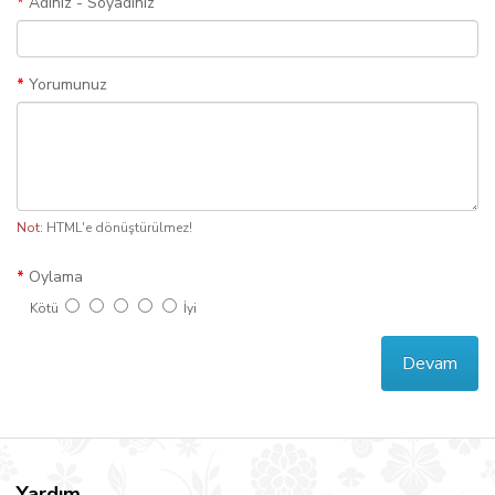
Adınız - Soyadınız
Yorumunuz
Not:
HTML'e dönüştürülmez!
Oylama
Kötü
İyi
Devam
Yardım