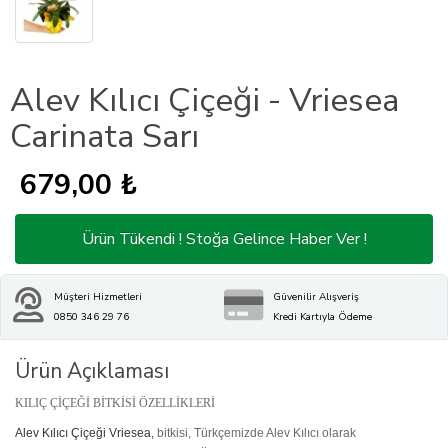
Alev Kılıcı Çiçeği - Vriesea
Carinata Sarı
679,00 ₺
Ürün Tükendi ! Stoğa Gelince Haber Ver !
Müşteri Hizmetleri
Güvenilir Alışveriş
0850 346 29 76
Kredi Kartıyla Ödeme
Ürün Açıklaması
KILIÇ ÇİÇEĞİ BİTKİSİ ÖZELLİKLERİ
Alev Kılıcı Çiçeği Vriesea,
bitkisi, Türkçemizde Alev Kılıcı olarak