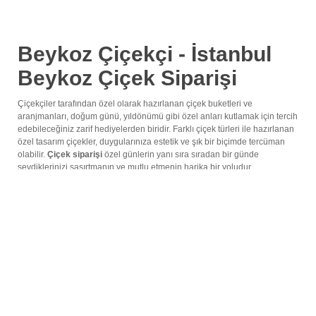
Beykoz Çiçekçi - İstanbul
Beykoz Çiçek Siparişi
Çiçekçiler tarafından özel olarak hazırlanan çiçek buketleri ve
aranjmanları, doğum günü, yıldönümü gibi özel anları kutlamak için tercih
edebileceğiniz zarif hediyelerden biridir. Farklı çiçek türleri ile hazırlanan
özel tasarım çiçekler, duygularınıza estetik ve şık bir biçimde tercüman
olabilir.
Çiçek siparişi
özel günlerin yanı sıra sıradan bir günde
sevdiklerinizi şaşırtmanın ve mutlu etmenin harika bir yoludur.
Özel tasarımlara sahip çiçek türleri, son yıllarda özel anları kutlamak için
ideal ürünler olarak öne çıkar. Çiçekçiler tarafından tasarlanan çiçek
buketleri veya aranjmanlar, estetik ve şık görünümleri ile dikkat çeker.
İstanbul gibi büyük şehirler, çiçekçiler açısından farklı alternatiflere sahip
olabilir. Bu nedenle
İstanbul çiçek siparişi
vermek için uygun bir şehirdir.
İstanbul’un Beykoz ilçesinde yaşayan sevdiklerinizi özel veya sıradan bir
günde şaşırtarak mutlu etmek isterseniz
Beykoz çiçekçileri
harika bir
seçenek olabilir.
Beykoz Çiçek Siparişi