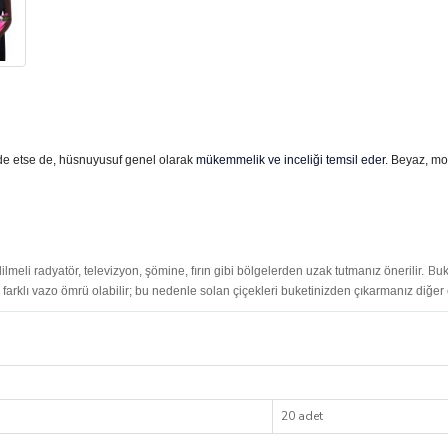
ifade etse de, hüsnuyusuf genel olarak
mükemmelik ve inceliği temsil eder
. Beyaz, mo
B
meli radyatör, televizyon, şömine, fırın gibi bölgelerden uzak tutmanız önerilir.
uk
n farklı vazo ömrü olabilir; bu nedenle solan çiçekleri buketinizden çıkarmanız diğer
20 adet