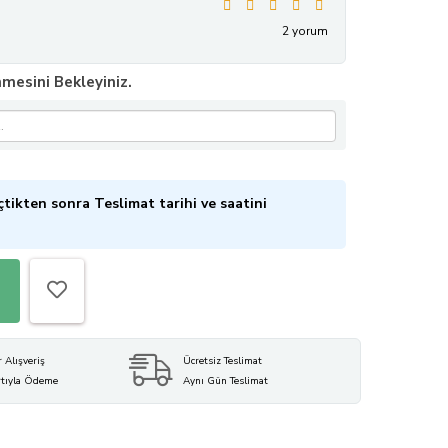
2 yorum
mesini Bekleyiniz.
tikten sonra Teslimat tarihi ve saatini
r Alışveriş
Ücretsiz Teslimat
rtıyla Ödeme
Aynı Gün Teslimat