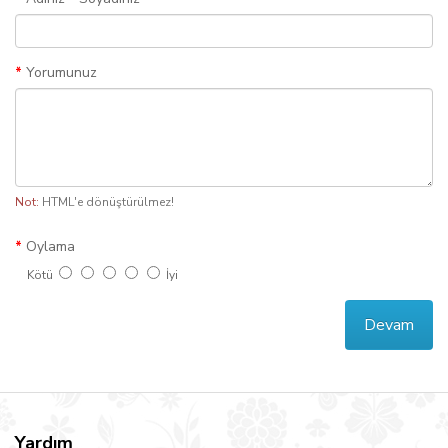
Yorumunuz
Not:
HTML'e dönüştürülmez!
Oylama
Kötü
İyi
Devam
Yardım