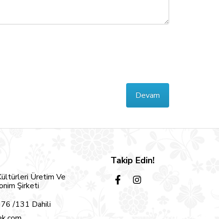
Devam
Takip Edin!
ltürleri Üretim Ve
nim Şirketi
76 /131 Dahili
ek.com