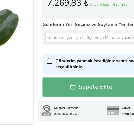
7.269,83 ₺
& Ücretsiz Teslimat
Gönderim Yeri Seçiniz ve Sayfanın Yenilen
Gönderim yapmak istediğiniz semti seç
seçebilirsiniz.
Sepete Ekle
Müşteri Hizmetleri
Güvenili
0850 346 29 76
Kredi Ka