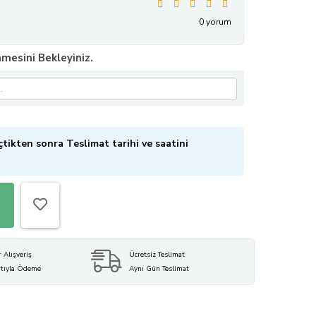
0 yorum
mesini Bekleyiniz.
tikten sonra Teslimat tarihi ve saatini
r Alışveriş
Ücretsiz Teslimat
rtıyla Ödeme
Aynı Gün Teslimat